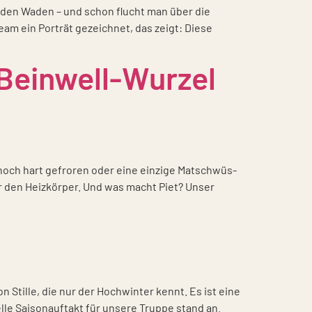
 an den Waden – und schon flucht man über die
Team ein Por­trät gezeich­net, das zeigt: Die­se
 Beinwell-Wurzel
noch hart gefro­ren oder eine ein­zi­ge Mat­schwüs­
or den Heiz­kör­per. Und was macht Piet? Unser
n Stil­le, die nur der Hoch­win­ter kennt. Es ist eine
l­le Sai­son­auf­takt für unse­re Trup­pe stand an.