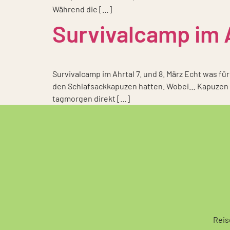
Wäh­rend die […]
Survivalcamp im 
Sur­vi­val­camp im Ahrtal 7. und 8. März Echt was fü
den Schlaf­sack­ka­pu­zen hat­ten. Wobei… Kapu­zen
tag­mor­gen direkt […]
Reis