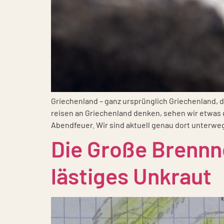
Grie­chen­land – ganz ursprüng­lich Grie­chen­land, 
rei­sen an Grie­chen­land den­ken, sehen wir etwas 
Abend­feu­er. Wir sind aktu­ell genau dort unter­weg
Die Große Brennn
lästiges Unkraut