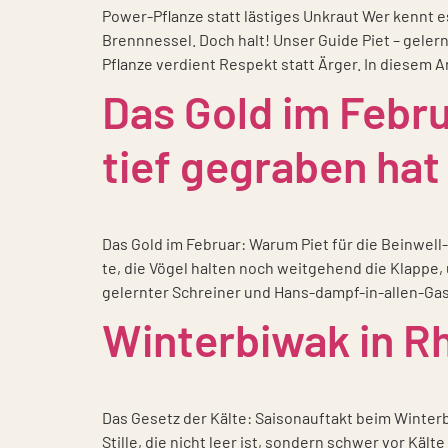
Power-Pflan­­ze statt läs­ti­ges Unkraut Wer kennt 
Brenn­nes­sel. Doch halt! Unser Gui­de Piet – gelern­
Pflan­ze ver­dient Respekt statt Ärger. In die­sem A
Das Gold im Febru
tief gegraben hat
Das Gold im Febru­ar: War­um Piet für die Bein­well
te, die Vögel hal­ten noch weit­ge­hend die Klap­p
gelern­ter Schrei­ner und Hans-dampf-in-allen-Gas
Winterbiwak in R
Das Gesetz der Käl­te: Sai­son­auf­takt beim Win­ter­
Stil­le, die nicht leer ist, son­dern schwer vor Käl­t