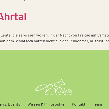
Ahrtal
r Leu­te, die es wis­sen wol­len. In der Nacht von Frei­tag auf Sams­
 auf dem Schlaf­sack hat­ten nicht alle der Teil­neh­mer. Aus­rüs­
en & Events
Wissen & Philosophie
Kontakt
Team