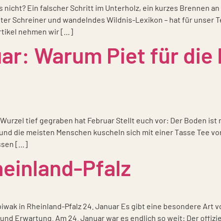
es nicht? Ein fal­scher Schritt im Unter­holz, ein kur­zes Bren­nen
ter Schrei­ner und wan­deln­des Wil­d­­nis-Lexi­­kon – hat für unser 
rti­kel neh­men wir […]
ar: Warum Piet für die
-Wur­zel tief gegra­ben hat Febru­ar Stellt euch vor: Der Boden ist 
e, und die meis­ten Men­schen kuscheln sich mit einer Tas­se Tee v
­­sen […]
heinland-Pfalz
bi­wak in Rhein­land-Pfalz 24. Janu­ar Es gibt eine beson­de­re Art vo
e und Erwar­tung. Am 24. Janu­ar war es end­lich so weit: Der offi­zi­e