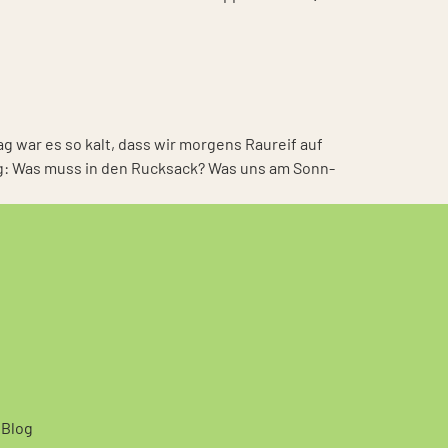
tag war es so kalt, dass wir mor­gens Rau­reif auf
tung: Was muss in den Ruck­sack? Was uns am Sonn­
Blog