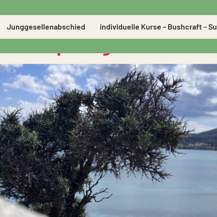
 auf den Kykladen: Uns
Junggesellenabschied
individuelle Kurse – Bushcraft – Su
nz ursprünglich