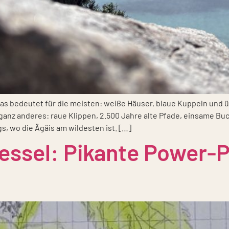
das bedeu­tet für die meis­ten: wei­ße Häu­ser, blaue Kup­peln und ü
ganz ande­res: raue Klip­pen, 2.500 Jah­re alte Pfa­de, ein­sa­me B
s, wo die Ägä­is am wil­des­ten ist. […]
essel: Pikante Power-P