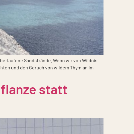
ber­lau­fe­ne Sand­strän­de. Wenn wir von Wild­nis­
uch­ten und den Geruch von wil­dem Thy­mi­an im
flanze statt